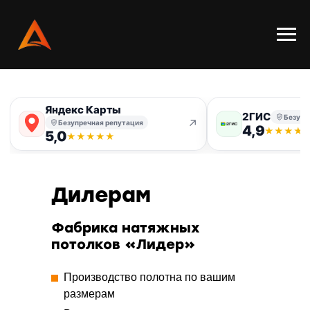
Яндекс Карты
2ГИС
Безупр
↗
Безупречная репутация
4,9
★
★
★
★
5,0
★
★
★
★
★
Дилерам
Фабрика натяжных
потолков «Лидер»
Производство полотна по вашим
размерам