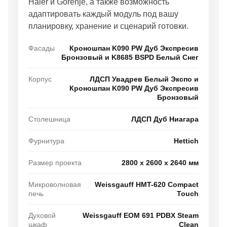
Haier и Gorenje, а также возможность
кухня легко адаптируется под разные интерьерные
адаптировать каждый модуль под вашу
сценарии.
планировку, хранение и сценарий готовки.
Что можно изменить
Фасады
Кроношпан K090 PW Дуб Экспресив
Бронзовый и K8685 BSPD Белый Снег
Размеры и расположение модулей под вашу
планировку.
Корпус
ЛДСП Увадрев Белый Экспо и
Расположение микроволновой печи, духового
Кроношпан K090 PW Дуб Экспресив
шкафа, варочной панели, вытяжки, посудомоечной
Бронзовый
машины и другой техники.
Количество выдвижных ящиков, распашных
Столешница
ЛДСП Дуб Ниагара
шкафов, пеналов и секций хранения.
Цвет фасадов, корпус, столешницу, ручки и
Фурнитура
Hettich
стеновую панель.
Размер проекта
2800 х 2600 х 2640 мм
Подсветку, внутреннее наполнение и
дополнительные системы организации.
Микроволновая
Weissgauff HMT-620 Compact
печь
Touch
Как заказать такую кухню
Духовой
Weissgauff EOM 691 PDBX Steam
Оставьте заявку через форму — дизайнер уточнит
шкаф
Clean