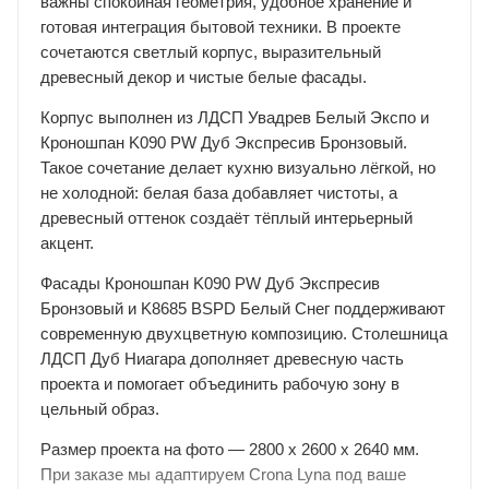
важны спокойная геометрия, удобное хранение и
готовая интеграция бытовой техники. В проекте
сочетаются светлый корпус, выразительный
древесный декор и чистые белые фасады.
Корпус выполнен из ЛДСП Увадрев Белый Экспо и
Кроношпан K090 PW Дуб Экспресив Бронзовый.
Такое сочетание делает кухню визуально лёгкой, но
не холодной: белая база добавляет чистоты, а
древесный оттенок создаёт тёплый интерьерный
акцент.
Фасады Кроношпан K090 PW Дуб Экспресив
Бронзовый и K8685 BSPD Белый Снег поддерживают
современную двухцветную композицию. Столешница
ЛДСП Дуб Ниагара дополняет древесную часть
проекта и помогает объединить рабочую зону в
цельный образ.
Размер проекта на фото — 2800 х 2600 х 2640 мм.
При заказе мы адаптируем Crona Lyna под ваше