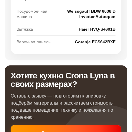
размеры помещения, пожелания по технике и стилю,
подготовит планировку и рассчитает точную
Посудомоечная
Weissgauff BDW 6038 D
стоимость кухни Crona Lyna под вашу квартиру.
машина
Inverter Autoopen
Вытяжка
Haier HVQ-S4601B
Варочная панель
Gorenje ECS642BXE
Хотите кухню Crona Lyna в
своих размерах?
Оставьте заявку — подготовим планировку,
подберём материалы и рассчитаем стоимость
под ваше помещение, технику и пожелания по
хранению.