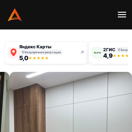
Яндекс Карты
2ГИС
Безупр
↗
Безупречная репутация
4,9
★
★
★
★
5,0
★
★
★
★
★