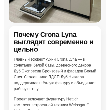
древесным акцентом.
Фасады выполнены в декорах Кроношпан K090 PW
Дуб Экспресив Бронзовый и K8685 BSPD Белый
Снег. Эта комбинация хорошо подходит для
современного интерьера, где нужны лаконичность,
Почему Crona Lyna
контраст и спокойная цветовая база.
выглядит современно и
цельно
Для кого подойдёт кухня Crona Lyna
Crona Lyna подойдёт тем, кто ищет кухню на заказ с
Главный эффект кухни Crona Lyna — в
выразительным древесным декором, белыми
сочетании белой базы, древесного декора
фасадами и продуманной встроенной техникой.
Дуб Экспресив Бронзовый и фасадов Белый
Проект хорошо впишется в квартиру, кухню-гостиную
Снег. Столешница ЛДСП Дуб Ниагара
или помещение, где нужно совместить хранение,
поддерживает тёплую фактуру и объединяет
рабочую зону и технику для ежедневного
рабочую зону.
приготовления.
Проект включает фурнитуру Hettich,
За счёт сочетания Белого Экспо, Дуба Экспресив
комплект встроенной техники Weissgauff,
Бронзового, Белого Снега и столешницы Дуб Ниагара