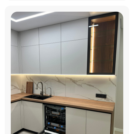
K090 PW Дуб Экспресив Бронзовый сочетает
практичность, светлую базу и выразительный
древесный декор.
Фасады Кроношпан K090 PW Дуб Экспресив
Бронзовый и K8685 BSPD Белый Снег создают
аккуратный современный контраст.
Фурнитура Hettich подходит для комфортного
ежедневного использования гарнитура.
Столешница ЛДСП Дуб Ниагара поддерживает
древесную гамму и делает рабочую поверхность
визуально цельной.
Комплект техники Weissgauff, Haier и Gorenje уже
учтён в планировке кухни.
Материалы проекта
В корпусе используются ЛДСП Увадрев Белый
Экспо и Кроношпан K090 PW Дуб Экспресив
Бронзовый. Материалы подобраны так, чтобы
сохранить баланс между светлой кухней и тёплым